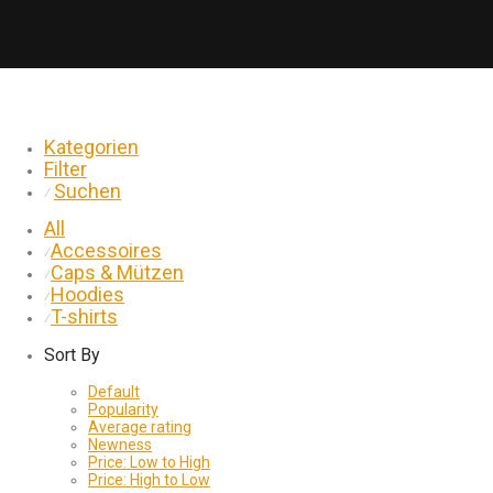
Kategorien
Filter
Suchen
⁄
All
Accessoires
⁄
Caps & Mützen
⁄
Hoodies
⁄
T-shirts
⁄
Sort By
Default
Popularity
Average rating
Newness
Price: Low to High
Price: High to Low