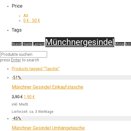
Price
All
0
€
-
50
€
Tags
Münchnergesindel
Beanie
Hoodie
Lanyard
Mütze
Sch
press
Enter
to search
Products tagged
“Tasche”
-
51
%
Münchner Gesindel Einkaufstasche
3,90
€
1,90
€
inkl. MwSt.
Lieferzeit:
ca. 3 Werktage
-
45
%
Münchner Gesindel Umhängetasche