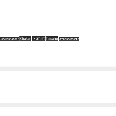
T-Shirt
Sticker
Tasche
lüsselanhänger
Umhängetasche