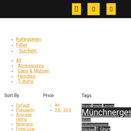
Kategorien
Filter
Suchen
⁄
All
Accessoires
⁄
Caps & Mützen
⁄
Hoodies
⁄
T-shirts
⁄
Sort By
Price
Tags
Default
All
Beanie
Hoodie
Lanyard
Münchnerges
Popularity
0
€
-
50
€
Average
rating
Mütze
Newness
Schlüsselanhänger
Price: Low
T-Shirt
Sticker