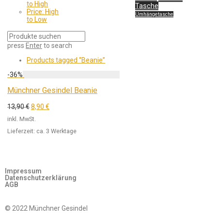
to High
Tasche
Price: High
Umhängetasche
to Low
press
Enter
to search
Products tagged
“Beanie”
-
36
%
Münchner Gesindel Beanie
13,90
€
8,90
€
inkl. MwSt.
Lieferzeit:
ca. 3 Werktage
Impressum
Datenschutzerklärung
AGB
© 2022 Münchner Gesindel