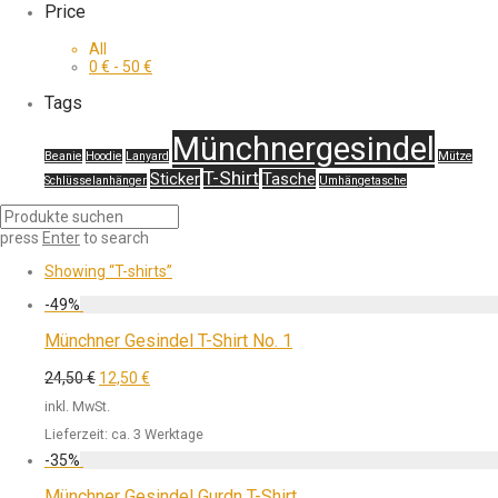
Price
All
0
€
-
50
€
Tags
Münchnergesindel
Beanie
Hoodie
Lanyard
Mütze
T-Shirt
Sticker
Tasche
Schlüsselanhänger
Umhängetasche
press
Enter
to search
Showing
“T-shirts”
-
49
%
Münchner Gesindel T-Shirt No. 1
24,50
€
12,50
€
inkl. MwSt.
Lieferzeit:
ca. 3 Werktage
-
35
%
Münchner Gesindel Gurdn T-Shirt